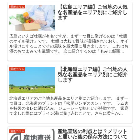
【広島エリア編】ご当地の人気
通販コラム
な名産品をエリア別にご紹介し
ます
広島といえば牡蠣が有名ですが、まず一つ目に挙げるのは「牡蠣
のオイル漬け」です。 牡蠣は大粒で旨味が凝縮されており、オイ
ル漬けにすることでその風味を最大限に引き出します。 これはお
酒のおつまみでも最適です。 次に紹介するのは「もみじ饅頭...
【北海道エリア編】ご当地の人
通販コラム
気な名産品をエリア別にご紹介
します
北海道エリアのご当地名産品をエリア別にご紹介します。 まず一
つ目は、北海道のブランド肉「松尾ジンギスカン」です。 ラム肉
を特製のタレに漬け込み、ジューシーな味わいが特徴です。 家庭
で楽しむ際にはブライン液に漬け込むことで、さらに柔らか...
産地直送の利点とは？メリット
通販コラム
と届いた後の保存方法について