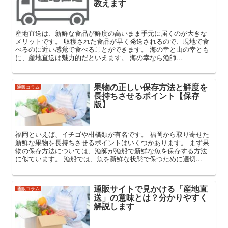
教えます
産地直送は、新鮮な食品が鮮度の高いまま手元に届くのが大きな
メリットです。 収穫された食品が早く発送されるので、現地で食
べるのに近い感覚で食べることができます。 海の幸と山の幸とも
に、産地直送は魅力的だといえます。 海の幸なら漁師...
果物の正しい保存方法と鮮度を
通販コラム
長持ちさせるポイント【保存
版】
福岡といえば、イチゴや柑橘類が有名です。 福岡から取り寄せた
新鮮な果物を長持ちさせるポイントはいくつかあります。 まず果
物の保存方法については、漁師が漁船で新鮮な魚を保存する方法
に似ています。 漁船では、魚を新鮮な状態で保つために適切...
通販サイトで見かける「産地直
通販コラム
送」の意味とは？分かりやすく
解説します