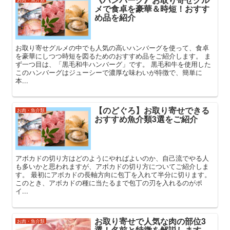
メで食卓を豪華＆時短！おすす
め品を紹介
お取り寄せグルメの中でも人気の高いハンバーグを使って、食卓
を豪華にしつつ時短を図るためのおすすめ品をご紹介します。 ま
ず一つ目は、「黒毛和牛ハンバーグ」です。 黒毛和牛を使用した
このハンバーグはジューシーで濃厚な味わいが特徴で、簡単に
本...
【のどぐろ】お取り寄せできる
お肉・魚介類
おすすめ魚介類3選をご紹介
アボカドの切り方はどのようにやればよいのか、自己流でやる人
も多いかと思われますが、アボカドの切り方についてご紹介しま
す。 最初にアボカドの長軸方向に包丁を入れて半分に切ります。
このとき、アボカドの種に当たるまで包丁の刃を入れるのがポ
イ...
お取り寄せで人気な肉の部位3
お肉・魚介類
選！名前と特徴を解説します