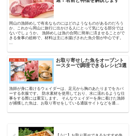
岡山の漁師めしで有名なものにはどのようなものがあるのだろう
か、これから岡山に旅行に出かける人にとって気になる部分では
ないでしょうか。 漁師めしは漁の合間に簡単に済ませることがで
きる食事の総称で、材料は主に水揚げされた魚介類が中心です。
...
お取り寄せした魚をオーブント
お肉・魚介類
ースターで調理できるレシピ3選
漁師が身に着けるウェイダーは、足元から胸のあたりまでをカバ
ーする衣服です。 防水素材を使用しており、水に濡れるような仕
事をする際には重宝します。 そんなウェイダーを身に着けた漁師
が捕獲した魚は、お取り寄せをしている通販サイトなどを通...
【うに】お取り寄せできるおすすめ魚