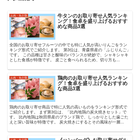
牛タンのお取り寄せ人気ランキ
お肉・魚介類
ング！食卓を盛り上げるおすす
めな商品3選
全国のお取り寄せフルーツの中でも特に人気が高いりんごをラン
キング形式でご紹介します。 第3位は、青森県産の「ふじりんご」
です。 この品種は甘さと酸味のバランスが絶妙で、シャキシャキ
とした食感が特徴です。 皮ごと食べられるため、切り方も...
鶏肉のお取り寄せ人気ランキン
お肉・魚介類
グ！食卓を盛り上げるおすすめ
な商品3選
鶏肉のお取り寄せ商品で特に人気の高いものをランキング形式で
ご紹介します。 まず第3位は、「比内地鶏の炭火焼きセット」で
す。 比内地鶏は秋田県産のブランド鶏で、しっかりとした歯ごた
えと深い旨味が特徴です。 炭火焼きにするとその風味が一層...
《ハンバーグ》お取り寄せグル
お肉・魚介類