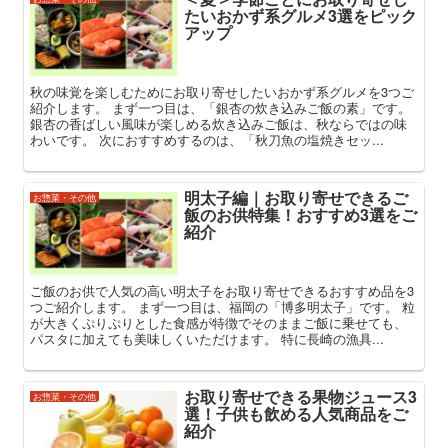
たいおかず系グルメ3選をピック
アップ
秋の味覚を楽しむためにお取り寄せしたいおかず系グルメを3つご
紹介します。 まず一つ目は、「銀杏の炊き込みご飯の素」です。
銀杏の香ばしい風味が楽しめる炊き込みご飯は、秋ならではの味
わいです。 次におすすめするのは、「秋刀魚の塩焼きセッ...
明太子編｜お取り寄せできるご
お惣菜・その他
飯のお供特集！おすすめ3選をご
紹介
ご飯のお供で人気の高い明太子をお取り寄せできるおすすめ品を3
つご紹介します。 まず一つ目は、福岡の「博多明太子」です。 粒
が大きくぷりぷりとした食感が特徴でそのままご飯に乗せても、
パスタに加えても美味しくいただけます。 特に長崎の漁具...
お取り寄せできる果物ジュース3
お惣菜・その他
選！子供も飲める人気商品をご
紹介