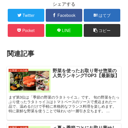
シェアする
Twitter
Facebook
はてブ
Pocket
LINE
コピー
関連記事
野菜を使ったお取り寄せ惣菜の
お惣菜・その他
人気ランキングTOP3【最新版】
まず第3位は「季節の野菜のラタトゥイユ」です。 旬の野菜をたっ
ぷり使ったラタトゥイユはトマトベースのソースで煮込まれた一
品で、温めるだけで手軽に本格的なフランス料理を楽しめます。
特に新鮮な野菜を使うことで味わいが一層引き立ちます。 ...
＜夏＞季節ごとにお取り寄せし
お惣菜・その他