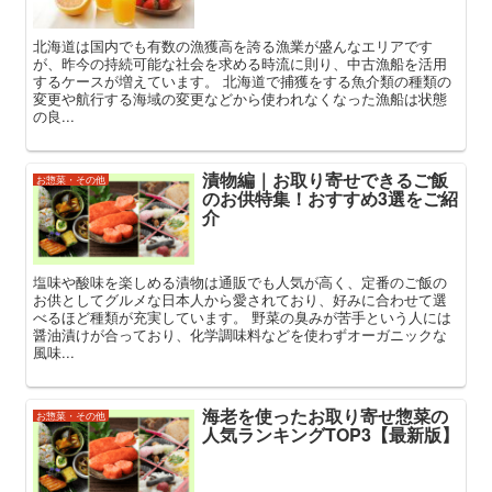
北海道は国内でも有数の漁獲高を誇る漁業が盛んなエリアです
が、昨今の持続可能な社会を求める時流に則り、中古漁船を活用
するケースが増えています。 北海道で捕獲をする魚介類の種類の
変更や航行する海域の変更などから使われなくなった漁船は状態
の良...
漬物編｜お取り寄せできるご飯
お惣菜・その他
のお供特集！おすすめ3選をご紹
介
塩味や酸味を楽しめる漬物は通販でも人気が高く、定番のご飯の
お供としてグルメな日本人から愛されており、好みに合わせて選
べるほど種類が充実しています。 野菜の臭みが苦手という人には
醤油漬けが合っており、化学調味料などを使わずオーガニックな
風味...
海老を使ったお取り寄せ惣菜の
お惣菜・その他
人気ランキングTOP3【最新版】