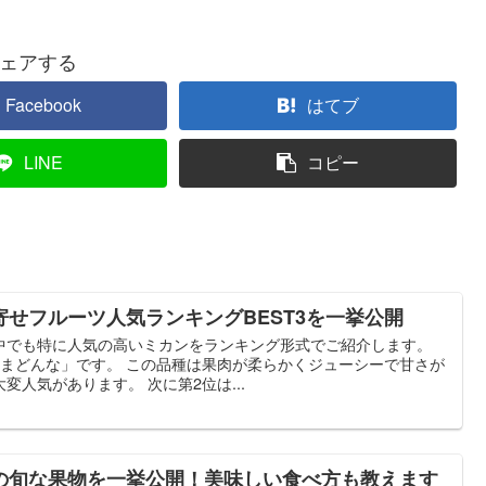
ェアする
Facebook
はてブ
LINE
コピー
せフルーツ人気ランキングBEST3を一挙公開
中でも特に人気の高いミカンをランキング形式でご紹介します。
紅まどんな」です。 この品種は果肉が柔らかくジューシーで甘さが
人気があります。 次に第2位は...
の旬な果物を一挙公開！美味しい食べ方も教えます