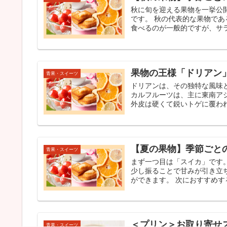
秋に旬を迎える果物を一挙公
です。 秋の代表的な果物で
食べるのが一般的ですが、サラ
果物の王様「ドリアン
青果・スイーツ
ドリアンは、その独特な風味
カルフルーツは、主に東南ア
外皮は硬くて鋭いトゲに覆われ
【夏の果物】季節ごと
青果・スイーツ
まず一つ目は「スイカ」です
少し振ることで甘みが引き立
ができます。 次におすすめする
＜プリン＞お取り寄せ
青果・スイーツ