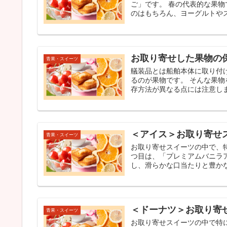
ご」です。 春の代表的な果
のはもちろん、ヨーグルトやス
お取り寄せした果物の
青果・スイーツ
艤装品とは船舶本体に取り付
るのが果物です。 そんな果
存方法が異なる点には注意しま
＜アイス＞お取り寄せ
青果・スイーツ
お取り寄せスイーツの中で、
つ目は、「プレミアムバニラ
し、滑らかな口当たりと豊かな
＜ドーナツ＞お取り寄
青果・スイーツ
お取り寄せスイーツの中で特