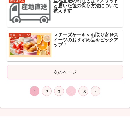
産地直送の利点とは？メリット
通販コラム
と届いた後の保存方法について
教えます
＜チーズケーキ＞お取り寄せス
青果・スイーツ
イーツのおすすめ品をピックア
ップ！
次のページ
1
2
3
…
13