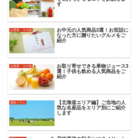
す
お中元の人気商品3選！お世話に
お惣菜・その他
なった方に贈りたいグルメをご
紹介
お取り寄せできる果物ジュース3
お惣菜・その他
選！子供も飲める人気商品をご
紹介
【北海道エリア編】ご当地の人
通販コラム
気な名産品をエリア別にご紹介
します