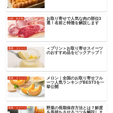
お取り寄せで人気な肉の部位3
お肉・魚介類
選！名前と特徴を解説します
＜プリン＞お取り寄せスイーツ
青果・スイーツ
のおすすめ品をピックアップ！
メロン｜全国のお取り寄せフル
青果・スイーツ
ーツ人気ランキングBEST3を一
挙公開
野菜の長期保存方法とは？鮮度
青果・スイーツ
を長持ちさせるコツを解説しま