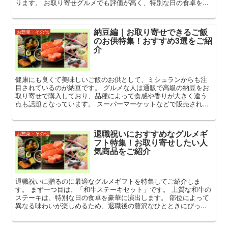
ります。 お取り寄せグルメでも評価が高く、特別な日の食卓を...
納豆編｜お取り寄せできるご飯
お惣菜・その他
のお供特集！おすすめ3選をご紹
介
健康にも良くて美味しいご飯のお供として、ミシュランからも注
目されているのが納豆です。 グルメな人は通販で高級の納豆をお
取り寄せで購入しており、品種によって食感や香りが大きく違う
点も話題となっています。 スーパーマーケットなどで販売され...
退職祝いにおすすめなグルメギ
お惣菜・その他
フト特集！お取り寄せしたい人
気商品をご紹介
退職祝いに贈るのに最適なグルメギフトを特集してご紹介しま
す。 まず一つ目は、「和牛ステーキセット」です。 上質な和牛の
ステーキは、特別な日の食卓を豪華に演出します。 部位によって
異なる味わいが楽しめるため、退職後の贅沢なひとときにぴっ...