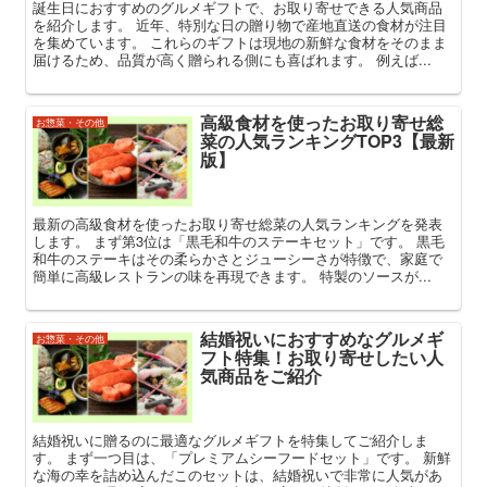
誕生日におすすめのグルメギフトで、お取り寄せできる人気商品
を紹介します。 近年、特別な日の贈り物で産地直送の食材が注目
を集めています。 これらのギフトは現地の新鮮な食材をそのまま
届けるため、品質が高く贈られる側にも喜ばれます。 例えば...
高級食材を使ったお取り寄せ総
お惣菜・その他
菜の人気ランキングTOP3【最新
版】
最新の高級食材を使ったお取り寄せ総菜の人気ランキングを発表
します。 まず第3位は「黒毛和牛のステーキセット」です。 黒毛
和牛のステーキはその柔らかさとジューシーさが特徴で、家庭で
簡単に高級レストランの味を再現できます。 特製のソースが...
結婚祝いにおすすめなグルメギ
お惣菜・その他
フト特集！お取り寄せしたい人
気商品をご紹介
結婚祝いに贈るのに最適なグルメギフトを特集してご紹介しま
す。 まず一つ目は、「プレミアムシーフードセット」です。 新鮮
な海の幸を詰め込んだこのセットは、結婚祝いで非常に人気があ